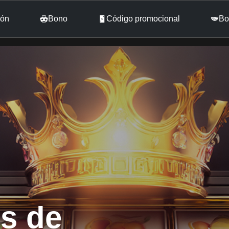
ión
Bono
Código promocional
Bo
s de