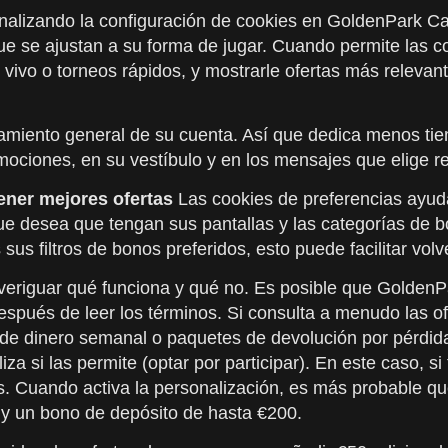
alizando la configuración de cookies en GoldenPark Cas
ue se ajustan a su forma de jugar. Cuando permite las coo
n vivo o torneos rápidos, y mostrarle ofertas más relev
namiento general de su cuenta. Así que dedica menos ti
ociones, en su vestíbulo y en los mensajes que elige rec
ener mejores ofertas
Las cookies de preferencias ayud
que desea que tengan sus pantallas y las categorías de b
sus filtros de bonos preferidos, esto puede facilitar vol
averiguar qué funciona y qué no. Es posible que Golden
spués de leer los términos. Si consulta a menudo las ofe
 de dinero semanal o paquetes de devolución por pérdid
za si las permite (optar por participar). En este caso, s
. Cuando activa la personalización, es más probable qu
 y un bono de depósito de hasta €200.