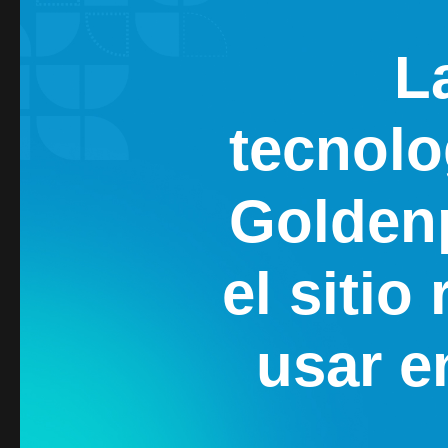
L
tecnolo
Golden
el sitio
usar e