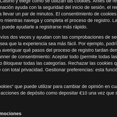
ino y elegir cómo se utilizan las cookies. Antes de re
mación ayuda con la seguridad del inicio de sesión, el re
 llevar un par de minutos. El consentimiento de cookies n
o mientras navega y completa el proceso de registro. L
as puede ayudarle a registrarse más rápido.
nvíos dos veces y ayudan con las comprobaciones de seg
sea que la experiencia sea más fácil. Por ejemplo, podría
a a averiguar qué pasos del proceso de registro tardan d
r de consentimiento: Aceptar todo (permite todas las c
o Bloquear todas las categorías. Rechazar las cookies 
on total privacidad. Gestionar preferencias: esta funció
cookies" que puede utilizar para cambiar de opinión en 
 acciones de depósito como depositar €10 una vez que su
romociones