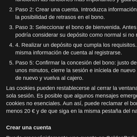
Paso 2: Crear una cuenta. Introduzca información
la posibilidad de retrasos en el bono.
Paso 3: Seleccionar el bono de bienvenida. Antes 
podría considerar su depósito como normal si no r
4. Realizar un depósito que cumpla los requisitos
misma información de cuenta al registrarse.
Paso 5: Confirmar la concesión del bono: justo d
unos minutos, cierre la sesión e iníciela de nuevo
de nuevo y vuelva al cajero.
Las cookies pueden restablecerse al cerrar la ventana 
sola sesión. Es posible que algunos mensajes emerg
cookies no esenciales. Aun así, puede reclamar el b
menos 20 € y de que siga en la misma pestaña del na
Crear una cuenta