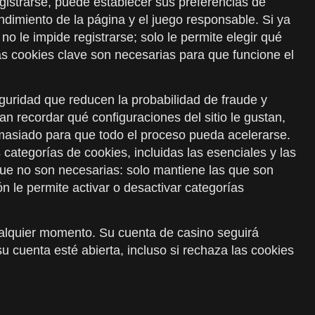
gistrarse, puede establecer sus preferencias de
ndimiento de la página y el juego responsable. Si ya
o le impide registrarse; solo le permite elegir qué
as cookies clave son necesarias para que funcione el
uridad que reducen la probabilidad de fraude y
n recordar qué configuraciones del sitio le gustan,
emasiado para que todo el proceso pueda acelerarse.
ategorías de cookies, incluidas las esenciales y las
que no son necesarias: solo mantiene las que son
n le permite activar o desactivar categorías
cualquier momento. Su cuenta de casino seguirá
 cuenta esté abierta, incluso si rechaza las cookies