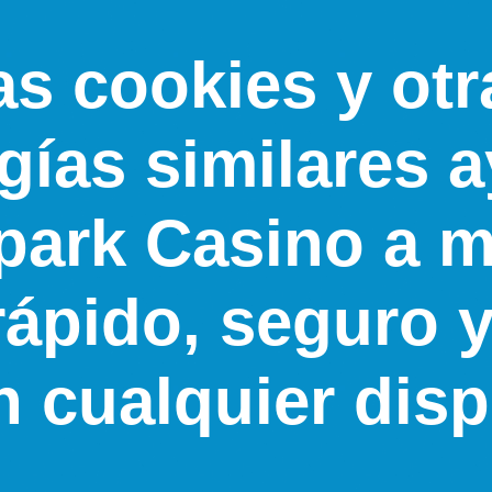
as cookies y otr
gías similares 
park Casino a m
 rápido, seguro y
n cualquier disp