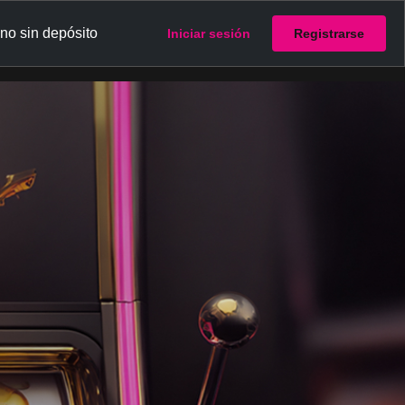
no sin depósito
Iniciar sesión
Registrarse