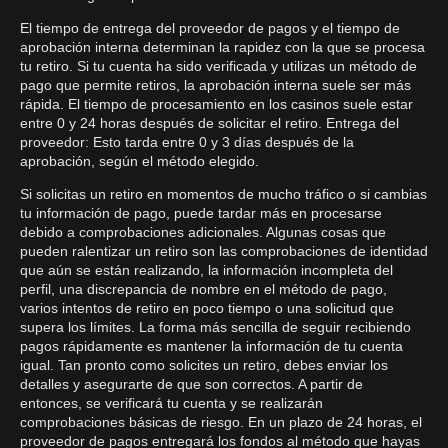
El tiempo de entrega del proveedor de pagos y el tiempo de
aprobación interna determinan la rapidez con la que se procesa
tu retiro. Si tu cuenta ha sido verificada y utilizas un método de
pago que permite retiros, la aprobación interna suele ser más
rápida. El tiempo de procesamiento en los casinos suele estar
entre 0 y 24 horas después de solicitar el retiro. Entrega del
proveedor: Esto tarda entre 0 y 3 días después de la
aprobación, según el método elegido.
Si solicitas un retiro en momentos de mucho tráfico o si cambias
tu información de pago, puede tardar más en procesarse
debido a comprobaciones adicionales. Algunas cosas que
pueden ralentizar un retiro son las comprobaciones de identidad
que aún se están realizando, la información incompleta del
perfil, una discrepancia de nombre en el método de pago,
varios intentos de retiro en poco tiempo o una solicitud que
supera los límites. La forma más sencilla de seguir recibiendo
pagos rápidamente es mantener la información de tu cuenta
igual. Tan pronto como solicites un retiro, debes enviar los
detalles y asegurarte de que son correctos. A partir de
entonces, se verificará tu cuenta y se realizarán
comprobaciones básicas de riesgo. En un plazo de 24 horas, el
proveedor de pagos entregará los fondos al método que hayas