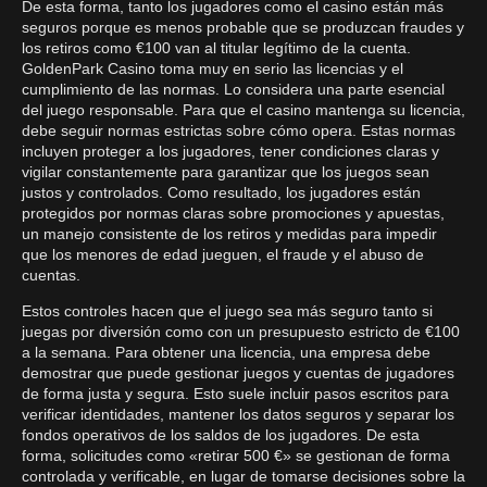
De esta forma, tanto los jugadores como el casino están más
seguros porque es menos probable que se produzcan fraudes y
los retiros como €100 van al titular legítimo de la cuenta.
GoldenPark Casino toma muy en serio las licencias y el
cumplimiento de las normas. Lo considera una parte esencial
del juego responsable. Para que el casino mantenga su licencia,
debe seguir normas estrictas sobre cómo opera. Estas normas
incluyen proteger a los jugadores, tener condiciones claras y
vigilar constantemente para garantizar que los juegos sean
justos y controlados. Como resultado, los jugadores están
protegidos por normas claras sobre promociones y apuestas,
un manejo consistente de los retiros y medidas para impedir
que los menores de edad jueguen, el fraude y el abuso de
cuentas.
Estos controles hacen que el juego sea más seguro tanto si
juegas por diversión como con un presupuesto estricto de €100
a la semana. Para obtener una licencia, una empresa debe
demostrar que puede gestionar juegos y cuentas de jugadores
de forma justa y segura. Esto suele incluir pasos escritos para
verificar identidades, mantener los datos seguros y separar los
fondos operativos de los saldos de los jugadores. De esta
forma, solicitudes como «retirar 500 €» se gestionan de forma
controlada y verificable, en lugar de tomarse decisiones sobre la