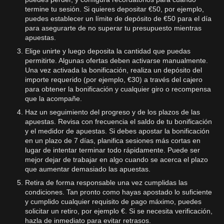
termine tu sesión. Si quieres depositar €50, por ejemplo,
puedes establecer un límite de depósito de €50 para el día
para asegurarte de no superar tu presupuesto mientras
apuestas.
Elige unirte y luego deposita la cantidad que puedas
permitirte. Algunas ofertas deben activarse manualmente.
Una vez activada la bonificación, realiza un depósito del
importe requerido (por ejemplo, €30) a través del cajero
para obtener la bonificación y cualquier giro o recompensa
que la acompañe.
Haz un seguimiento del progreso y de los plazos de las
apuestas. Revisa con frecuencia el saldo de tu bonificación
y el medidor de apuestas. Si debes apostar la bonificación
en un plazo de 7 días, planifica sesiones más cortas en
lugar de intentar terminar todo rápidamente. Puede ser
mejor dejar de trabajar en algo cuando se acerca el plazo
que aumentar demasiado las apuestas.
Retira de forma responsable una vez cumplidas las
condiciones. Tan pronto como hayas apostado lo suficiente
y cumplido cualquier requisito de pago máximo, puedes
solicitar un retiro, por ejemplo €. Si se necesita verificación,
hazla de inmediato para evitar retrasos.