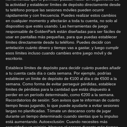
la actividad y establecer límites de depósito directamente desde
tu teléfono porque las sesiones móviles pueden ocurrir
rápidamente y con frecuencia. Puedes realizar estos cambios
en cualquier momento y afectarán a toda tu cuenta, no solo al
dispositivo que estés usando. Las herramientas de juego
responsable de GoldenPark están diseñadas para ser fáciles de
usar en pantallas más pequeñas, para que puedas establecer
límites directamente desde tu teléfono. Puedes decidir con
antelación cuánto dinero y tiempo vas a gastar, y luego cumplir
esos límites incluso cuando cambies entre juego móvil y de
escritorio.
Establece límites de depósito para decidir cuánto puedes añadir
a tu cuenta cada día o cada semana. Por ejemplo, podrías
establecer un límite de depósito de €100 al día o de €500 a la
semana. Como forma de evitar perseguir pérdidas, establece
límites de pérdidas para la cantidad que estás dispuesto a
perder en un período determinado, como €200 a la semana.
Recordatorios de sesión: Son avisos que te informan de cuánto
tiempo llevas jugando, lo que puede ayudarte a evitar sesiones
largas no planificadas. Tómate un descanso corto de jugar
durante un tiempo determinado cuando sientas que tu impulso
está aumentando. Autoexclusión: Cuando necesites más