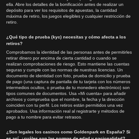
ella. Abre los detalles de la bonificación antes de realizar un
depósito para ver los requisitos de apuestas, la cantidad
máxima de retiro, los juegos elegibles y cualquier restricción de
retiro.
¿Qué tipo de prueba (kyc) necesitas y cómo afecta a los
retiros?
Comprobamos la identidad de las personas antes de permitirles
retirar dinero por encima de cierta cantidad o cuando se
realizan comprobaciones de riesgo. Esto mantiene las cuentas
seguras y cumple con las normas de nuestras licencias. Un
documento de identidad con foto, prueba de domicilio y prueba
de pago (una captura de pantalla de tu tarjeta con los números
intermedios ocultos, o prueba de tu monedero electrónico) son
tipos comunes de documentos. Usa «Mi cuenta» para añadir
archivos y comprueba que el nombre, la fecha y la dirección
coinciden con tu perfil. Los retiros están permitidos una vez
aprobados. Usa información real al registrarte y métodos de
pago a tu nombre para evitar retrasos.
¿Son legales los casinos como Goldenpark en España? Si
es así, ¿cuáles son las normas de edad y nacionalidad?