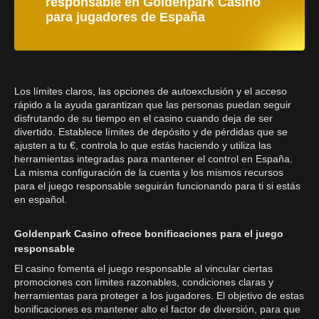
responsable en Goldenpark Casino
para jugadores de España
Los límites claros, las opciones de autoexclusión y el acceso
rápido a la ayuda garantizan que las personas puedan seguir
disfrutando de su tiempo en el casino cuando deja de ser
divertido. Establece límites de depósito y de pérdidas que se
ajusten a tu €, controla lo que estás haciendo y utiliza las
herramientas integradas para mantener el control en España.
La misma configuración de la cuenta y los mismos recursos
para el juego responsable seguirán funcionando para ti si estás
en español.
Goldenpark Casino ofrece bonificaciones para el juego
responsable
El casino fomenta el juego responsable al vincular ciertas
promociones con límites razonables, condiciones claras y
herramientas para proteger a los jugadores. El objetivo de estas
bonificaciones es mantener alto el factor de diversión, para que