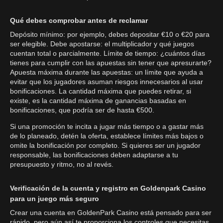
Qué debes comprobar antes de reclamar
Depósito mínimo: por ejemplo, debes depositar €10 o €20 para
ser elegible. Debe apostarse: el multiplicador y qué juegos
cuentan total o parcialmente. Límite de tiempo: ¿cuántos días
tienes para cumplir con las apuestas sin tener que apresurarte?
Apuesta máxima durante las apuestas: un límite que ayuda a
evitar que los jugadores asuman riesgos innecesarios al usar
bonificaciones. La cantidad máxima que puedes retirar, si
existe, es la cantidad máxima de ganancias basadas en
bonificaciones, que podría ser de hasta €500.
Si una promoción te incita a jugar más tiempo o a gastar más
de lo planeado, detén la oferta, establece límites más bajos o
omite la bonificación por completo. Si quieres ser un jugador
responsable, las bonificaciones deben adaptarse a tu
presupuesto y ritmo, no al revés.
Verificación de la cuenta y registro en Goldenpark Casino
para un juego más seguro
Crear una cuenta en GoldenPark Casino está pensado para ser
rápido, pero aún así te proporciona los controles que necesitas