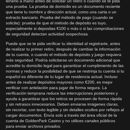
tenerlo a mano antes de solicitar un retiro o cuando se te pida
una prueba. La prueba de domicilio es un documento reciente
que tiene tu nombre y dirección actual, como una carta o un
extracto bancario. Prueba del método de pago (cuando se
solicite): prueba de que el método de depósito es tuyo,
especialmente si depositas €100 o más o si las comprobaciones
de seguridad detectan actividad sospechosa.
Puede que se te pida verificar tu identidad al registrarte, antes
de realizar tu primer retiro, después de cambiar la información
de tu cuenta, o cuando el método de depósito y juego requiera
más seguridad. Podría solicitarse un documento adicional que
acredite tu domicilio legal para garantizar el cumplimiento de las
normas y reducir la posibilidad de que se restrinja tu cuenta si tu
español es diferente de tu lugar de residencia actual. Incluso
antes de realizar depósitos mayores como €200, es mejor
verificar con antelación para jugar de forma segura. La
verificación temprana reduce las interrupciones posteriores y
ayuda a garantizar que los retiros se procesen de forma rápida
y sin retrasos innecesarios. Deben enviarse imágenes claras,
sin recortar, con texto legible y sin detalles ocultos por reflejos al
cargar documentos. Envía solo a través del área oficial de la
cuenta de GoldenPark Casino y no utilices canales públicos
para enviar archivos privados.